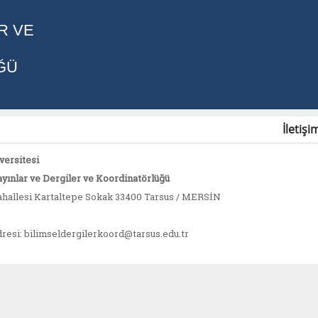
R VE
ĞÜ
İletişi
versitesi
ayınlar ve Dergiler ve Koordinatörlüğü
hallesi Kartaltepe Sokak 33400 Tarsus / MERSİN
resi: bilimseldergilerkoord@tarsus.edu.tr