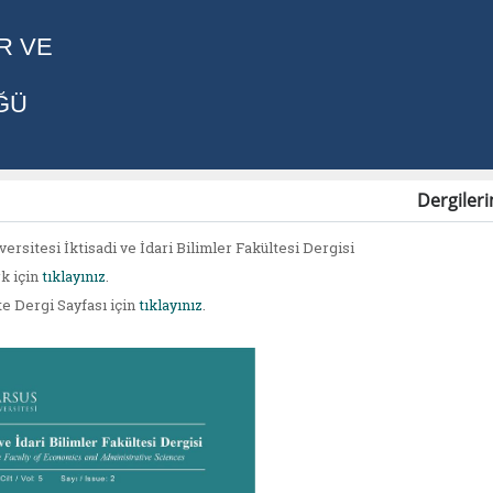
R VE
ĞÜ
Dergileri
ersitesi İktisadi ve İdari Bilimler Fakültesi Dergisi
k için
tıklayınız
.
te Dergi Sayfası için
tıklayınız
.